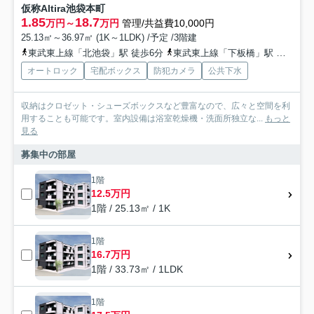
仮称Altira池袋本町
1.85
18.7
万円～
万円
管理/共益費10,000円
25.13㎡～36.97㎡ (1K～1LDK) /予定 /3階建
東武東上線「北池袋」駅 徒歩6分
東武東上線「下板橋」駅 徒歩12分
オートロック
宅配ボックス
防犯カメラ
公共下水
収納はクロゼット・シューズボックスなど豊富なので、広々と空間を利
用することも可能です。室内設備は浴室乾燥機・洗面所独立な...
もっと
見る
募集中の部屋
1階
12.5万円
1階 / 25.13㎡ / 1K
1階
16.7万円
1階 / 33.73㎡ / 1LDK
1階