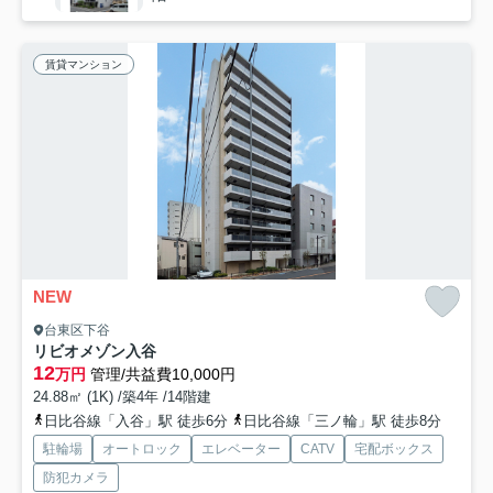
賃貸マンション
NEW
台東区下谷
リビオメゾン入谷
12
万円
管理/共益費10,000円
24.88㎡ (1K) /築4年 /14階建
日比谷線「入谷」駅 徒歩6分
日比谷線「三ノ輪」駅 徒歩8分
駐輪場
オートロック
エレベーター
CATV
宅配ボックス
防犯カメラ