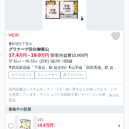
NEW
新宿区下落合
グラナーデ目白御留山
17.4
19.9
万円～
万円
管理/共益費10,000円
37.61㎡～45.53㎡ (2DK) /築2年 /3階建
西武新宿線「下落合」駅 徒歩8分
山手線「高田馬場」駅 徒歩13分
オートロック
エレベーター
光ファイバー
室内設備はシステムキッチン・CS・追い焚きなどが揃っており、とて
も充実しています。マンションに光回線を繋いでパソコンを使...
もっと
見る
募集中の部屋
101
19.9万円