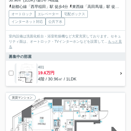
30.96㎡ (1LDK) /築1年 /4階建
副都心線「西早稲田」駅 徒歩4分
東西線「高田馬場」駅 徒歩9分
オートロック
エレベーター
宅配ボックス
インターネット対応
公共下水
室内設備は洗面化粧台・浴室乾燥機など大変充実しております。セキュ
リティ面は、オートロック・TVインターホンなどを設置して...
もっと見
る
募集中の部屋
401
19.6万円
4階 / 30.96㎡ / 1LDK
賃貸マンション