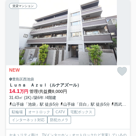
賃貸マンション
NEW
豊島区西池袋
Ｌｕｎａ Ａｚｕｌ（ルナアズール）
14.1
万円
管理/共益費8,000円
31.43㎡ (1K) /築6年 /4階建
山手線「池袋」駅 徒歩5分
山手線「目白」駅 徒歩5分
西武池袋線「椎名町」駅 徒歩12分
駐輪場
オートロック
CATV
宅配ボックス
インターネット対応
防犯カメラ
セキュリティ面は、TVインターホン・オートロックなど充実しているの