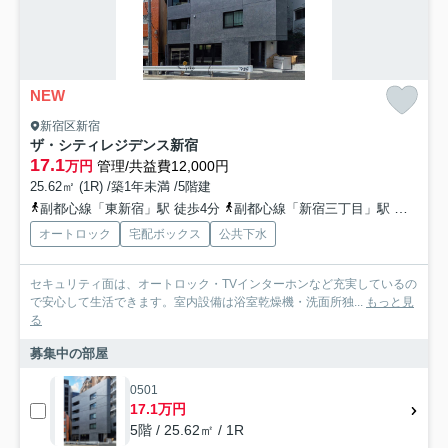
NEW
新宿区新宿
ザ・シティレジデンス新宿
17.1
万円
管理/共益費12,000円
25.62㎡ (1R) /築1年未満 /5階建
副都心線「東新宿」駅 徒歩4分
副都心線「新宿三丁目」駅 徒歩9分
オートロック
宅配ボックス
公共下水
セキュリティ面は、オートロック・TVインターホンなど充実しているの
で安心して生活できます。室内設備は浴室乾燥機・洗面所独...
もっと見
る
募集中の部屋
0501
17.1万円
5階 / 25.62㎡ / 1R