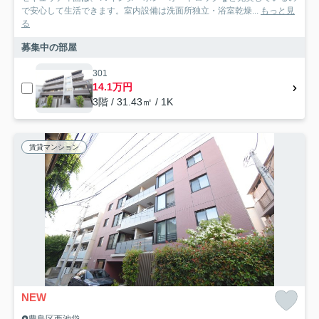
で安心して生活できます。室内設備は洗面所独立・浴室乾燥...
もっと見
る
募集中の部屋
301
14.1万円
3階 / 31.43㎡ / 1K
賃貸マンション
NEW