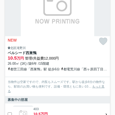
NEW
北区滝野川
ベルシード西巣鴨
10.5
万円
管理/共益費12,000円
26.00㎡ (1K) /築6年 /15階建
都営三田線「西巣鴨」駅 徒歩6分
都電荒川線「西ヶ原四丁目」駅 徒歩6分
当物件は空家ですので、内覧もスムーズです。駅から徒歩6分の物件な
ら、駅前のお買い物も便利です。設備・環境ともに良い10....
もっと見
る
募集中の部屋
403
10.5万円