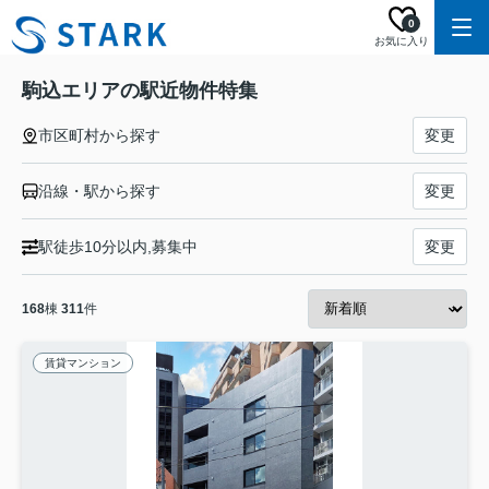
0
お気に入り
駒込エリアの駅近物件特集
市区町村から探す
変更
沿線・駅から探す
変更
駅徒歩10分以内,募集中
変更
168
棟
311
件
賃貸マンション