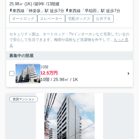
25.98㎡ (1K) /築9年 /13階建
東西線「神楽坂」駅 徒歩7分
東西線「早稲田」駅 徒歩7分
オートロック
エレベーター
宅配ボックス
公共下水
セキュリティ面は、オートロック・TVインターホンなど充実しているの
で安心して生活できます。梅雨や花粉など洗濯物を外干しで...
もっと見
る
募集中の部屋
10階
12.5万円
10階 / 25.98㎡ / 1K
賃貸マンション