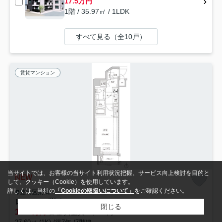
17.5万円
1階 / 35.97㎡ / 1LDK
すべて見る（全10戸）
賃貸マンション
当サイトでは、お客様の当サイト利用状況把握、サービス向上検討を目的と
NEW
して、クッキー（Cookie）を使用しています。
詳しくは、当社の
「Cookieの取扱いについて」
をご確認ください。
豊島区巣鴨
レアライズ巣鴨
閉じる
10.7
万円
管理/共益費15,000円