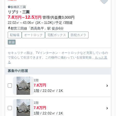
板橋区三園
リブリ・三園
7.8
12.5
万円～
万円
管理/共益費3,000円
22.02㎡～43.06㎡ (1K～1LDK) /予定 /3階建
都営三田線「西高島平」駅 徒歩6分
駐輪場
オートロック
宅配ボックス
防犯カメラ
新築
セキュリティ面は、TVインターホン・オートロックなど充実しているの
で安心して生活できます。この物件に備わっている浴室乾燥...
もっと見
る
募集中の部屋
1階
7.8万円
1階 / 22.02㎡ / 1K
1階
7.8万円
1階 / 22.02㎡ / 1K