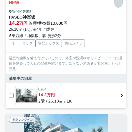
NEW
新宿区矢来町
PASEO神楽坂
14.2
万円
管理/共益費10,000円
26.18㎡ (1K) /築4年 /4階建
東西線「神楽坂」駅 徒歩2分
オートロック
宅配ボックス
防犯カメラ
浴室乾燥機を備え付けているので、浴室や洗濯物からスピーディーに湿
気を除去してカビの発生を防げます。知らない来訪者が玄関前...
もっと
見る
募集中の部屋
0204
14.2万円
2階 / 26.18㎡ / 1K
賃貸マンション