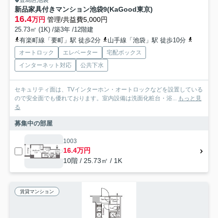
豊島区池袋
新品家具付きマンション池袋9(KaGood東京)
16.4
万円
管理/共益費5,000円
25.73㎡ (1K) /築3年 /12階建
有楽町線「要町」駅 徒歩2分
山手線「池袋」駅 徒歩10分
西武池袋
オートロック
エレベーター
宅配ボックス
インターネット対応
公共下水
セキュリティ面は、TVインターホン・オートロックなどを設置している
ので安全面でも優れております。室内設備は洗面化粧台・浴...
もっと見
る
募集中の部屋
1003
16.4万円
10階 / 25.73㎡ / 1K
賃貸マンション