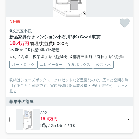
NEW
文京区小石川
新品家具付きマンション小石川3(KaGood東京)
18.4
万円
管理/共益費5,000円
25.06㎡ (1K) /築9年 /15階建
丸ノ内線「後楽園」駅 徒歩5分
都営三田線「春日」駅 徒歩5分
南
オートロック
エレベーター
宅配ボックス
公共下水
収納はシューズボックス・クロゼットなど豊富なので、広々と空間を利
用することも可能です。室内設備は浴室乾燥機・洗面化粧台な...
もっと
見る
募集中の部屋
802
18.4万円
8階 / 25.06㎡ / 1K