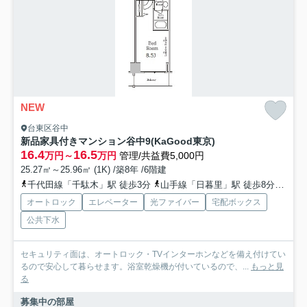
NEW
台東区谷中
新品家具付きマンション谷中9(KaGood東京)
16.4
16.5
万円～
万円
管理/共益費5,000円
25.27㎡～25.96㎡ (1K) /築8年 /6階建
千代田線「千駄木」駅 徒歩3分
山手線「日暮里」駅 徒歩8分
南北
オートロック
エレベーター
光ファイバー
宅配ボックス
公共下水
セキュリティ面は、オートロック・TVインターホンなどを備え付けてい
るので安心して暮らせます。浴室乾燥機が付いているので、...
もっと見
る
募集中の部屋