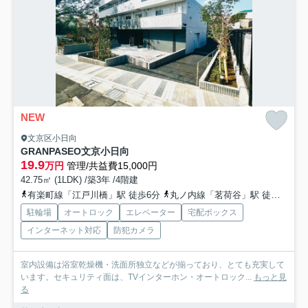
NEW
文京区小日向
GRANPASEO文京小日向
19.9
万円
管理/共益費15,000円
42.75㎡ (1LDK) /築3年 /4階建
有楽町線「江戸川橋」駅 徒歩6分
丸ノ内線「茗荷谷」駅 徒歩9分
駐輪場
オートロック
エレベーター
宅配ボックス
インターネット対応
防犯カメラ
室内設備は浴室乾燥機・洗面所独立などが揃っており、とても充実して
います。セキュリティ面は、TVインターホン・オートロック...
もっと見
る