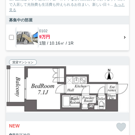
で入居して光熱費も生活費も抑えられるお住まい。新しい日々...
もっと
見る
募集中の部屋
0102
9万円
1階 / 10.16㎡ / 1R
賃貸マンション
NEW