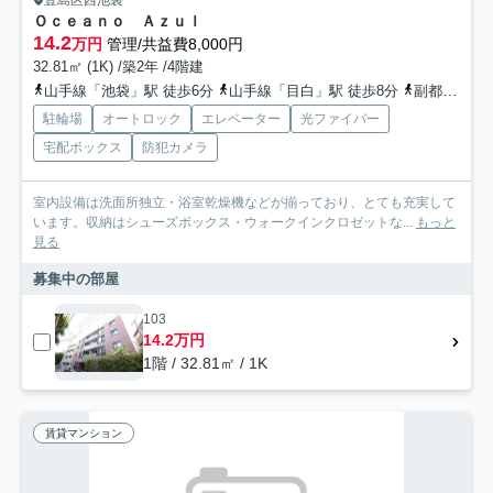
豊島区西池袋
Ｏｃｅａｎｏ Ａｚｕｌ
14.2
万円
管理/共益費8,000円
32.81㎡ (1K) /築2年 /4階建
山手線「池袋」駅 徒歩6分
山手線「目白」駅 徒歩8分
副都心線「雑司が谷」駅 徒歩15分
駐輪場
オートロック
エレベーター
光ファイバー
宅配ボックス
防犯カメラ
室内設備は洗面所独立・浴室乾燥機などが揃っており、とても充実して
います。収納はシューズボックス・ウォークインクロゼットな...
もっと
見る
募集中の部屋
103
14.2万円
1階 / 32.81㎡ / 1K
賃貸マンション