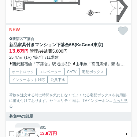
NEW
新宿区下落合
新品家具付きマンション下落合6B(KaGood東京)
13.6
万円
管理/共益費5,000円
25.47㎡ (1R) /築7年 /11階建
西武新宿線「下落合」駅 徒歩3分
山手線「高田馬場」駅 徒歩11分
オートロック
エレベーター
CATV
宅配ボックス
インターネット対応
公共下水
荷物を注文する時に時間を気にしなくてよくなる宅配ボックスを共用部
に備え付けております。セキュリティ面は、TVインターホン...
もっと見
る
募集中の部屋
801
13.6万円