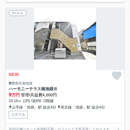
アパート
NEW
豊島区南池袋
ハーモニーテラス南池袋Ⅲ
9
万円
管理/共益費4,000円
10.16㎡ (1R) /築8年 /2階建
山手線「池袋」駅 徒歩4分
埼京線「池袋」駅 徒歩4分
公共下水
室内設備はネット使用料不要・ロフトなど大変充実しております。二人