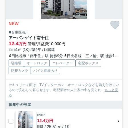
NEW
台東区清川
アーバンゲイト南千住
12.4
万円
管理/共益費10,000円
25.51㎡ (1K) /築4年 /12階建
日比谷線「南千住」駅 徒歩9分
日比谷線「三ノ輪」駅 徒歩13分
駐輪場
オートロック
エレベーター
宅配ボックス
防犯カメラ
バイク置場あり
セキュリティ面は、TVインターホン・オートロックなどを備え付けてい
るので安心して暮らせます。宅配業者の人に家の中を見られ...
もっと見
る
募集中の部屋
0902
12.4万円
9階 / 25.51㎡ / 1K