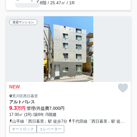
8階 / 25.47㎡ / 1R
賃貸マンション
NEW
荒川区西日暮里
アルトパレス
9.3
万円
管理/共益費7,000円
17.00㎡ (1R) /築8年 /5階建
山手線「西日暮里」駅 徒歩7分
千代田線「西日暮里」駅 徒歩7分
オートロック
エレベーター