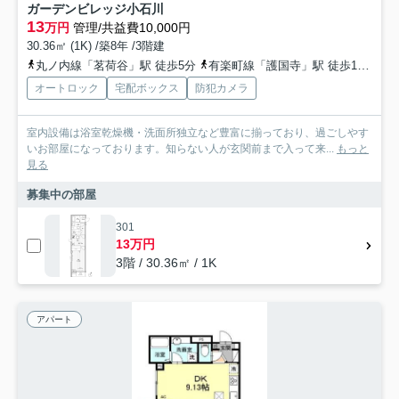
ガーデンビレッジ小石川
13
万円
管理/共益費10,000円
30.36㎡ (1K) /築8年 /3階建
丸ノ内線「茗荷谷」駅 徒歩5分
有楽町線「護国寺」駅 徒歩15分
都
オートロック
宅配ボックス
防犯カメラ
室内設備は浴室乾燥機・洗面所独立など豊富に揃っており、過ごしやす
いお部屋になっております。知らない人が玄関前まで入って来...
もっと
見る
募集中の部屋
301
13万円
3階 / 30.36㎡ / 1K
アパート