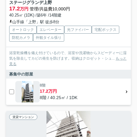
ステージグランデ上野
17.2
万円
管理/共益費10,000円
40.25㎡ (1DK) /築6年 /14階建
山手線「上野」駅 徒歩8分
オートロック
エレベーター
光ファイバー
宅配ボックス
防犯カメラ
外観タイル張り
浴室乾燥機を備え付けているので、浴室や洗濯物からスピーディーに湿
気を除去してカビの発生を防げます。収納はクロゼット・シュ...
もっと
見る
募集中の部屋
8階
17.2万円
8階 / 40.25㎡ / 1DK
賃貸マンション