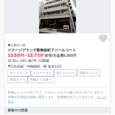
台東区小島
ステージグランデ新御徒町アジールコート
13.5
13.7
万円～
万円
管理/共益費5,000円
25.92㎡ (1K) /築7年 /13階建
日比谷線「仲御徒町」駅 徒歩11分
オートロック
エレベーター
光ファイバー
宅配ボックス
防犯カメラ
外観タイル張り
収納はシューズボックス・クロゼットなどが備え付けられているので、
衣類や日用品の収納に重宝します。洗濯物を外干しできない日...
もっと
見る
募集中の部屋