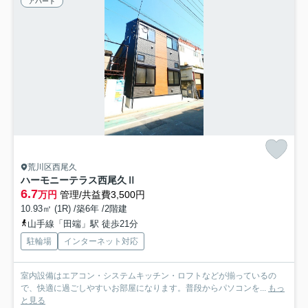
アパート
荒川区西尾久
ハーモニーテラス西尾久Ⅱ
6.7
万円
管理/共益費3,500円
10.93㎡ (1R) /築6年 /2階建
山手線「田端」駅 徒歩21分
駐輪場
インターネット対応
室内設備はエアコン・システムキッチン・ロフトなどが揃っているの
で、快適に過ごしやすいお部屋になります。普段からパソコンを...
もっ
と見る