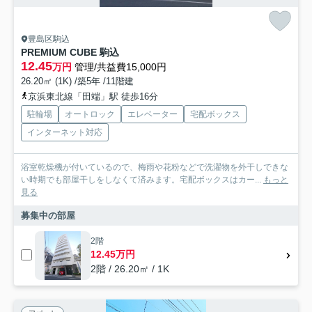
豊島区駒込
PREMIUM CUBE 駒込
12.45
万円
管理/共益費15,000円
26.20㎡ (1K) /築5年 /11階建
京浜東北線「田端」駅 徒歩16分
駐輪場
オートロック
エレベーター
宅配ボックス
インターネット対応
浴室乾燥機が付いているので、梅雨や花粉などで洗濯物を外干しできな
い時期でも部屋干しをしなくて済みます。宅配ボックスはカー...
もっと
見る
募集中の部屋
2階
12.45万円
2階 / 26.20㎡ / 1K