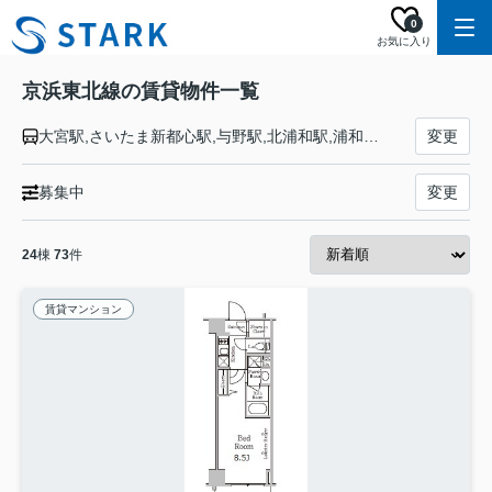
0
お気に入り
京浜東北線の賃貸物件一覧
大宮駅,さいたま新都心駅,与野駅,北浦和駅,浦和駅,南浦和駅,蕨駅,西川口駅,川口駅,赤羽駅,東十条駅,王子駅,上中里駅,田端駅,西日暮里駅,日暮里駅,鶯谷駅,上野駅,御徒町駅,秋葉原駅,神田駅,東京駅,有楽町駅,新橋駅,浜松町駅,田町駅,高輪ゲートウェイ駅,品川駅,大井町駅,大森駅,蒲田駅,川崎駅,鶴見駅,新子安駅,東神奈川駅,横浜駅,桜木町駅,関内駅,石川町駅,山手駅,根岸駅,磯子駅,新杉田駅,洋光台駅,港南台駅,本郷台駅,大船駅
変更
募集中
変更
24
棟
73
件
賃貸マンション