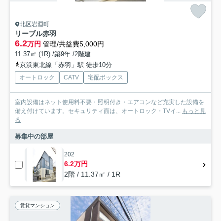
北区岩淵町
リーブル赤羽
6.2
万円
管理/共益費5,000円
11.37㎡ (1R) /築9年 /2階建
京浜東北線「赤羽」駅 徒歩10分
オートロック
CATV
宅配ボックス
室内設備はネット使用料不要・照明付き・エアコンなど充実した設備を
備え付けています。セキュリティ面は、オートロック・TVイ...
もっと見
る
募集中の部屋
202
6.2万円
2階 / 11.37㎡ / 1R
賃貸マンション