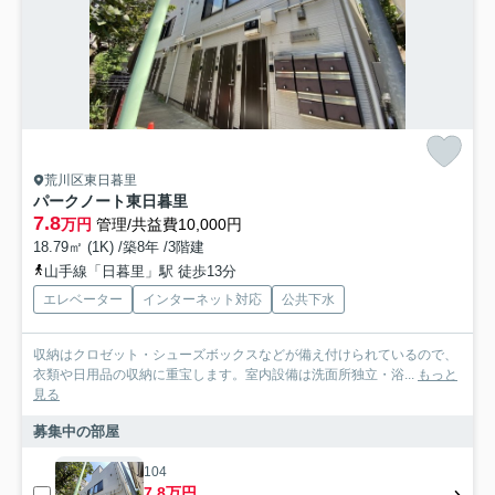
荒川区東日暮里
パークノート東日暮里
7.8
万円
管理/共益費10,000円
18.79㎡ (1K) /築8年 /3階建
山手線「日暮里」駅 徒歩13分
エレベーター
インターネット対応
公共下水
収納はクロゼット・シューズボックスなどが備え付けられているので、
衣類や日用品の収納に重宝します。室内設備は洗面所独立・浴...
もっと
見る
募集中の部屋
104
7.8万円