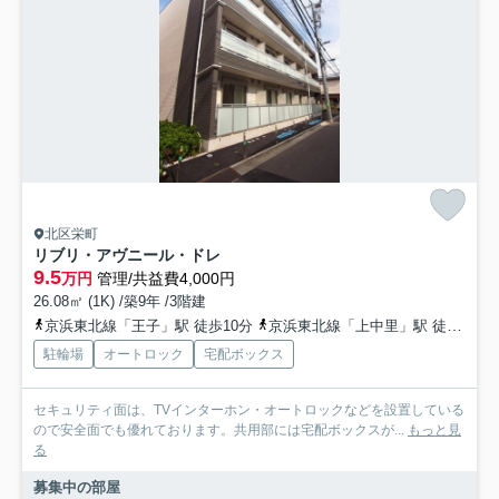
北区栄町
リブリ・アヴニール・ドレ
9.5
万円
管理/共益費4,000円
26.08㎡ (1K) /築9年 /3階建
京浜東北線「王子」駅 徒歩10分
京浜東北線「上中里」駅 徒歩10分
駐輪場
オートロック
宅配ボックス
セキュリティ面は、TVインターホン・オートロックなどを設置している
ので安全面でも優れております。共用部には宅配ボックスが...
もっと見
る
募集中の部屋