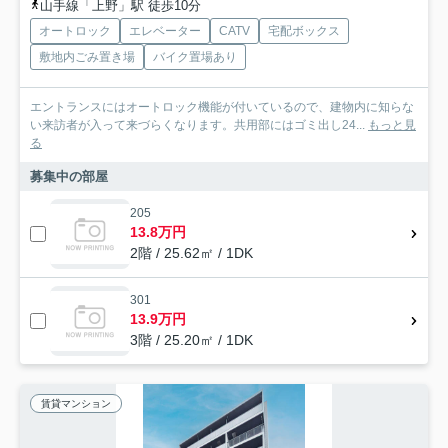
山手線「上野」駅 徒歩10分
オートロック
エレベーター
CATV
宅配ボックス
敷地内ごみ置き場
バイク置場あり
エントランスにはオートロック機能が付いているので、建物内に知らな
い来訪者が入って来づらくなります。共用部にはゴミ出し24...
もっと見
る
募集中の部屋
205
13.8万円
2階 / 25.62㎡ / 1DK
301
13.9万円
3階 / 25.20㎡ / 1DK
賃貸マンション