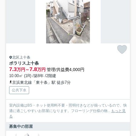
北区上十条
ポラリス上十条
7.3
7.8
万円～
万円
管理/共益費4,000円
10.00㎡ (1R) /築8年 /2階建
京浜東北線「東十条」駅 徒歩7分
公共下水
室内設備はBS・ネット使用料不要・照明付きなどが揃っているので、快
適に過ごしやすいお部屋になります。フローリング仕様の物...
もっと見
る
募集中の部屋