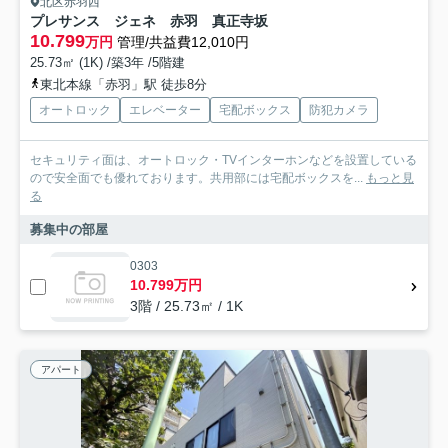
北区赤羽西
プレサンス ジェネ 赤羽 真正寺坂
10.799
万円
管理/共益費12,010円
25.73㎡ (1K) /築3年 /5階建
東北本線「赤羽」駅 徒歩8分
オートロック
エレベーター
宅配ボックス
防犯カメラ
セキュリティ面は、オートロック・TVインターホンなどを設置している
ので安全面でも優れております。共用部には宅配ボックスを...
もっと見
る
募集中の部屋
0303
10.799万円
3階 / 25.73㎡ / 1K
アパート