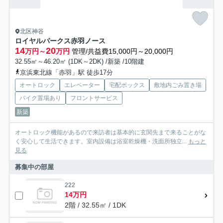
北区神谷
ロイヤルパークス赤羽ノース
14
20
万円～
万円
管理/共益費15,000円～20,000円
32.55㎡～46.20㎡ (1DK～2DK) /新築 /10階建
京浜東北線「赤羽」駅 徒歩17分
オートロック
エレベーター
宅配ボックス
敷地内ごみ置き場
バイク置場あり
フロントサービス
新築
オートロック機能があるので来訪者は基本的に玄関先まで来ることがな
く安心して生活できます。室内設備は浴室乾燥機・洗面所独立...
もっと
見る
募集中の部屋
222
14万円
2階 / 32.55㎡ / 1DK