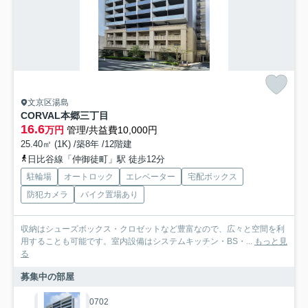
文京区湯島
CORVAL本郷三丁目
16.6
万円
管理/共益費10,000円
25.40㎡ (1K) /築8年 /12階建
日比谷線「仲御徒町」駅 徒歩12分
駐輪場
オートロック
エレベーター
宅配ボックス
防犯カメラ
バイク置場あり
収納はシューズボックス・クロゼットなど豊富なので、広々と空間を利
用することも可能です。室内設備はシステムキッチン・BS・...
もっと見
る
募集中の部屋
0702