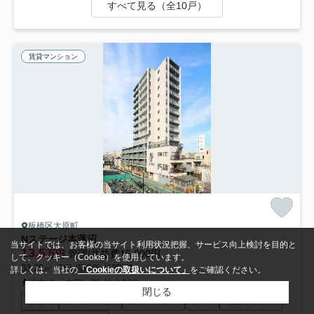
すべて見る（全10戸）
賃貸マンション
板橋区大原町
Nステージ本蓮沼
当サイトでは、お客様の当サイト利用状況把握、サービス向上検討を目的と
13.5
万円
管理/共益費15,000円
して、クッキー（Cookie）を使用しています。
33.29㎡ (2K) /築8年 /13階建
詳しくは、当社の
「Cookieの取扱いについて」
をご確認ください。
埼京線「赤羽」駅 徒歩30分
閉じる
駐輪場
オートロック
エレベーター
CATV
宅配ボックス