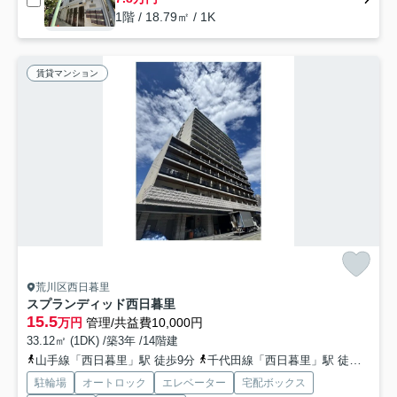
1階 / 18.79㎡ / 1K
賃貸マンション
荒川区西日暮里
スプランディッド西日暮里
15.5
万円
管理/共益費10,000円
33.12㎡ (1DK) /築3年 /14階建
山手線「西日暮里」駅 徒歩9分
千代田線「西日暮里」駅 徒歩9分
駐輪場
オートロック
エレベーター
宅配ボックス