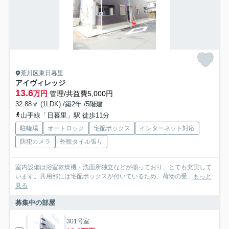
荒川区東日暮里
アイヴィレッジ
13.6
万円
管理/共益費5,000円
32.88㎡ (1LDK) /築2年 /5階建
山手線「日暮里」駅 徒歩11分
駐輪場
オートロック
宅配ボックス
インターネット対応
防犯カメラ
外観タイル張り
室内設備は浴室乾燥機・洗面所独立などが揃っており、とても充実して
います。共用部には宅配ボックスが付いているため、荷物の受...
もっと
見る
募集中の部屋
301号室