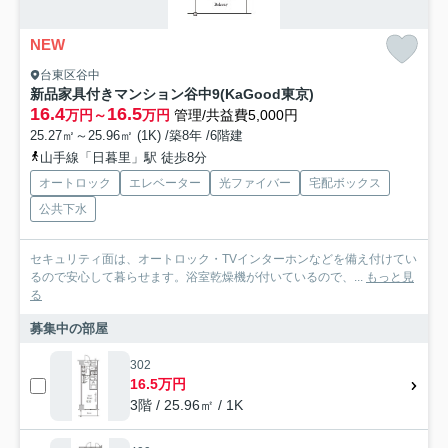
NEW
台東区谷中
新品家具付きマンション谷中9(KaGood東京)
16.4
16.5
万円～
万円
管理/共益費5,000円
25.27㎡～25.96㎡ (1K) /築8年 /6階建
山手線「日暮里」駅 徒歩8分
オートロック
エレベーター
光ファイバー
宅配ボックス
公共下水
セキュリティ面は、オートロック・TVインターホンなどを備え付けてい
るので安心して暮らせます。浴室乾燥機が付いているので、...
もっと見
る
募集中の部屋
302
16.5万円
3階 / 25.96㎡ / 1K