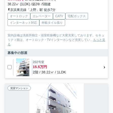
38.22㎡ (1LDK) /築2年 /5階建
京浜東北線「上野」駅 徒歩7分
オートロック
エレベーター
CATV
宅配ボックス
インターネット対応
外観タイル張り
室内設備は洗面所独立・浴室乾燥機など大変充実しております。セキュ
リティ面は、オートロック・TVインターホンなど充実してい...
もっと見
る
募集中の部屋
202号室
15.5万円
2階 / 38.22㎡ / 1LDK
賃貸マンション