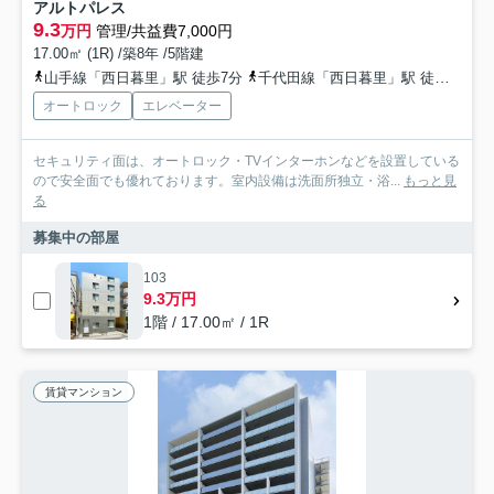
アルトパレス
9.3
万円
管理/共益費7,000円
17.00㎡ (1R) /築8年 /5階建
山手線「西日暮里」駅 徒歩7分
千代田線「西日暮里」駅 徒歩7分
オートロック
エレベーター
セキュリティ面は、オートロック・TVインターホンなどを設置している
ので安全面でも優れております。室内設備は洗面所独立・浴...
もっと見
る
募集中の部屋
103
9.3万円
1階 / 17.00㎡ / 1R
賃貸マンション