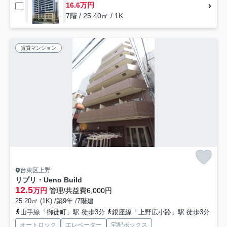
16.6万円
7階 / 25.40㎡ / 1K
賃貸マンション
台東区上野
リブリ・Ueno Build
12.5
万円
管理/共益費6,000円
25.20㎡ (1K) /築9年 /7階建
山手線「御徒町」駅 徒歩3分
銀座線「上野広小路」駅 徒歩3分
オートロック
エレベーター
宅配ボックス