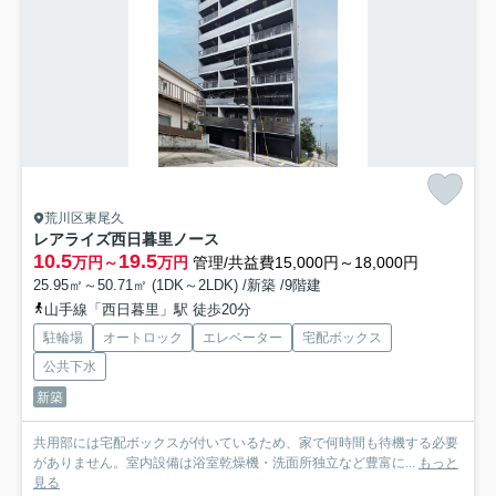
荒川区東尾久
レアライズ西日暮里ノース
10.5
19.5
万円～
万円
管理/共益費15,000円～18,000円
25.95㎡～50.71㎡ (1DK～2LDK) /新築 /9階建
山手線「西日暮里」駅 徒歩20分
駐輪場
オートロック
エレベーター
宅配ボックス
公共下水
新築
共用部には宅配ボックスが付いているため、家で何時間も待機する必要
がありません。室内設備は浴室乾燥機・洗面所独立など豊富に...
もっと
見る