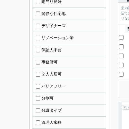
陽当り良好
室内
閑静な住宅地
活で
リな
デザイナーズ
リノベーション済
保証人不要
事務所可
２人入居可
バリアフリー
分割可
アパ
分譲タイプ
管理人常駐