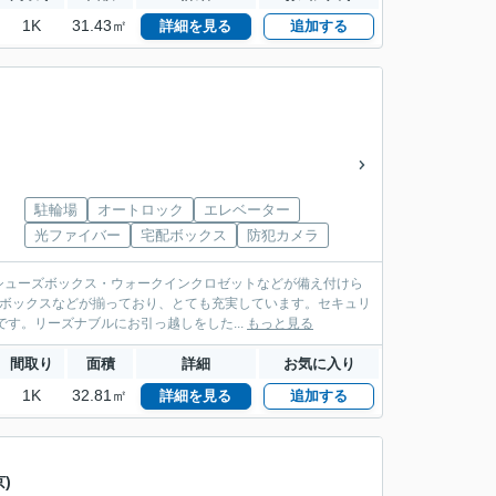
1K
31.43㎡
詳細を見る
追加する
駐輪場
オートロック
エレベーター
光ファイバー
宅配ボックス
防犯カメラ
シューズボックス・ウォークインクロゼットなどが備え付けら
配ボックスなどが揃っており、とても充実しています。セキュリ
す。リーズナブルにお引っ越しをした...
もっと見る
間取り
面積
詳細
お気に入り
1K
32.81㎡
詳細を見る
追加する
)