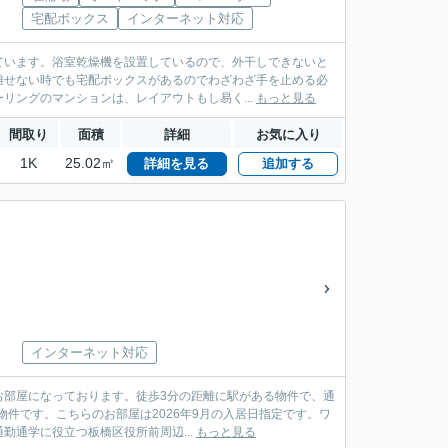
宅配ボックス
インターネット対応
ています。浴室乾燥機を設置しているので、外干しできないと
離せない時でも宅配ボックスがあるのでわざわざ手を止める必
リングのマンションは、レイアウトもし易く...
もっと見る
間取り
面積
詳細
お気に入り
1K
25.02㎡
詳細を見る
追加する
インターネット対応
お部屋になっております。徒歩3分の距離に駅がある物件で、通
物件です。こちらのお部屋は2026年9月の入居日指定です。ワ
通学に役立つ板橋区役所前周辺...
もっと見る