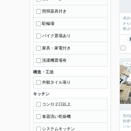
照明器具付き
来訪
駐輪場
きも
要は
バイク置場あり
家具・家電付き
洗濯機置場有
アパ
構造・工法
外観タイル張り
キッチン
コンロ２口以上
室内
食器洗い乾燥機
勤通
ンル
システムキッチン