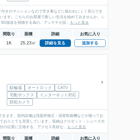
ク付きのマンションなので空き巣などに狙われにくく安心でき
ています。こちらのお部屋で新しい生活を始めてみませんか。シ
S放送を視聴する為の、アンテナが設...
もっと見る
間取り
面積
詳細
お気に入り
1K
25.23㎡
詳細を見る
追加する
駐輪場
オートロック
CATV
宅配ボックス
インターネット対応
防犯カメラ
できます。室内設備は洗面所独立・浴室乾燥機などが揃ってお
っておりとても充実しています。収納はクロゼット・シューズボ
の位置に立地する、アクセス良好な...
もっと見る
間取り
面積
詳細
お気に入り