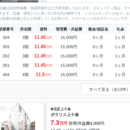
設備は浴室乾燥機・洗面所独立など大変充実しております。セキュリティ面は、オー
きます。設備・環境ともに良い11.45万円の物件です。システムキッチンがあり、
お部屋の設備と広さが充実している1DKです。クローゼット付きのマンションです。
部屋番号
所在階
賃料
管理費・共益費
敷金/保証金
礼金
11.45
304
3階
15,000円
0ヶ月
1ヶ月
万円
11.45
303
3階
15,000円
0ヶ月
1ヶ月
万円
11.45
302
3階
15,000円
0ヶ月
1ヶ月
万円
11.45
301
3階
15,000円
0ヶ月
1ヶ月
万円
11.5
404
4階
15,000円
0ヶ月
1ヶ月
万円
すべて見る（全13件
ート
北区
上十条
ポラリス上十条
7.3
万円
管理/共益費4,000円