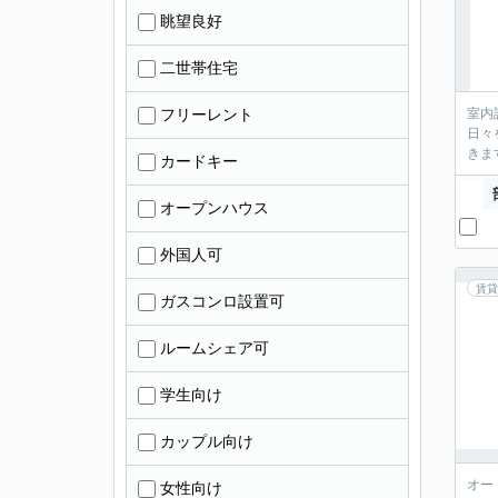
眺望良好
二世帯住宅
フリーレント
室内
日々
きま
カードキー
オープンハウス
外国人可
賃貸
ガスコンロ設置可
ルームシェア可
学生向け
カップル向け
オー
女性向け