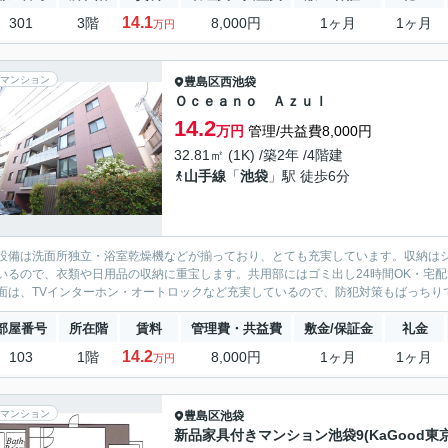
14.1
301
3階
8,000円
1ヶ月
1ヶ月
万円
マンション
豊島区
西池袋
Ｏｃｅａｎｏ Ａｚｕｌ
14.2
万円
管理/共益費8,000円
32.81㎡ (1K) /築2年 /4階建
山手線
「
池袋
」駅 徒歩6分
設備は洗面所独立・浴室乾燥機などが揃っており、とても充実しています。収納は
いるので、衣類や日用品の収納に重宝します。共用部にはゴミ出し24時間OK・宅
面は、TVインターホン・オートロックなど充実しているので、防犯対策もばっちりで
部屋番号
所在階
賃料
管理費・共益費
敷金/保証金
礼金
14.2
103
1階
8,000円
1ヶ月
1ヶ月
万円
マンション
豊島区
池袋
新品家具付きマンション池袋9(KaGood東京