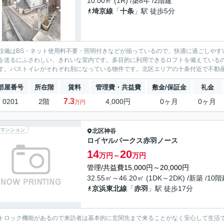
10.00㎡ (1R) /築8年 /2階建
埼京線
「
十条
」駅 徒歩5分
設備はBS・ネット使用料不要・照明付きなどが揃っているので、快適に過ごしやす
を送るにふさわしい、きれいな室内です。多目的に利用できるロフトを備えている
す。バストイレがそれぞれ別になっている物件です。北区エリアの十条付近で不動産
部屋番号
所在階
賃料
管理費・共益費
敷金/保証金
礼金
7.3
0201
2階
4,000円
0ヶ月
0ヶ月
万円
マンション
北区
神谷
ロイヤルパークス赤羽ノース
14
20
万円～
万円
管理/共益費15,000円～20,000円
32.55㎡～46.20㎡ (1DK～2DK) /新築 /10
京浜東北線
「
赤羽
」駅 徒歩17分
トロック機能があるので来訪者は基本的に玄関先まで来ることがなく安心して生活