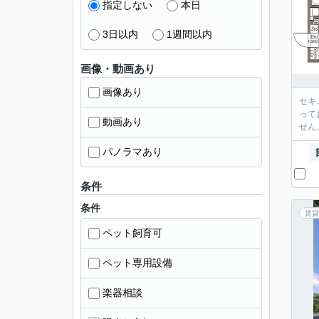
指定しない
本日
3日以内
1週間以内
画像・動画あり
画像あり
セキ
って
動画あり
せん
パノラマあり
条件
条件
賃貸
ペット飼育可
ペット専用設備
楽器相談