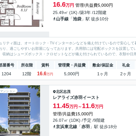
16.6
万円
管理/共益費5,000円
25.49㎡ (1K) /築3年 /12階建
山手線
「
池袋
」駅 徒歩10分
ュリティ面は、オートロック・TVインターホンなどを備え付けているので安心して
おり、過ごしやすいお部屋になっております。共用部には宅配ボックスを設置して
。収納はシューズボックス・クロゼットなどが備え付けられているので、衣類や日用
部屋番号
所在階
賃料
管理費・共益費
敷金/保証金
礼金
16.6
1204
12階
5,000円
1ヶ月
2ヶ月
万円
マンション
北区
志茂
レアライズ赤羽イースト
11.45
11.6
万円～
万円
管理/共益費15,000円
26.07㎡ (1DK) /予定 /9階建
京浜東北線
「
赤羽
」駅 徒歩18分