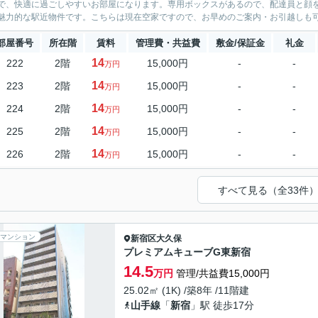
で、快適に過ごしやすいお部屋になります。専用ボックスがあるので、配達員と顔
魅力的な駅近物件です。こちらは現在空家ですので、お早めのご案内・お引越しも可
部屋番号
所在階
賃料
管理費・共益費
敷金/保証金
礼金
14
222
2階
15,000円
-
-
万円
14
223
2階
15,000円
-
-
万円
14
224
2階
15,000円
-
-
万円
14
225
2階
15,000円
-
-
万円
14
226
2階
15,000円
-
-
万円
すべて見る（全33件
マンション
新宿区
大久保
プレミアムキューブG東新宿
14.5
万円
管理/共益費15,000円
25.02㎡ (1K) /築8年 /11階建
山手線
「
新宿
」駅 徒歩17分