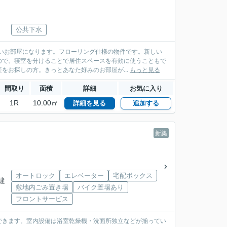
公共下水
いお部屋になります。フローリング仕様の物件です。新しい
ので、寝室を分けることで居住スペースを有効に使うこともで
をお探しの方。きっとあなた好みのお部屋が...
もっと見る
間取り
面積
詳細
お気に入り
1R
10.00㎡
詳細を見る
追加する
新築
オートロック
エレベーター
宅配ボックス
階建
敷地内ごみ置き場
バイク置場あり
フロントサービス
できます。室内設備は浴室乾燥機・洗面所独立などが揃ってい