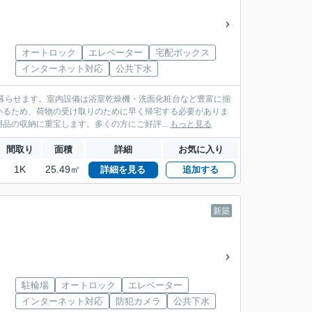
オートロック
エレベーター
宅配ボックス
インターネット対応
公共下水
暮らせます。室内設備は浴室乾燥機・洗面化粧台など豊富に揃
いるため、荷物の受け取りのために早く帰宅する必要がありま
品の収納に重宝します。多くの方にご好評...
もっと見る
間取り
面積
詳細
お気に入り
1K
25.49㎡
詳細を見る
追加する
新築
駐輪場
オートロック
エレベーター
インターネット対応
防犯カメラ
公共下水