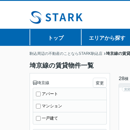
トップ
エリアから探す
埼京線の賃
駒込周辺の不動産のことならSTARK駒込店
埼京線の賃貸物件一覧
28
棟
埼京線
変更
賃貸
アパート
マンション
一戸建て