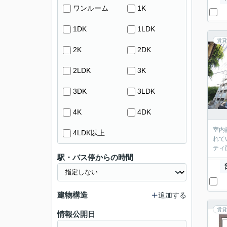
ワンルーム
1K
1DK
1LDK
賃貸
2K
2DK
2LDK
3K
3DK
3LDK
4K
4DK
室内
4LDK以上
れて
ティ
駅・バス停からの時間
建物構造
追加する
賃貸
情報公開日