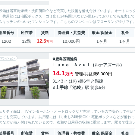
設備は浴室乾燥機・洗面所独立など充実した設備を備え付けています。オートロッ
。共用部には宅配ボックス・ゴミ出し24時間OKなどが備わっておりとても充実し
ムキッチンのついたマンションです。こちらのマンションはフローリング張りです。B
部屋番号
所在階
賃料
管理費・共益費
敷金/保証金
礼金
12.5
1202
12階
10,000円
1ヶ月
1ヶ月
万円
マンション
豊島区
西池袋
Ｌｕｎａ Ａｚｕｌ（ルナアズール）
14.1
万円
管理/共益費8,000円
31.43㎡ (1K) /築6年 /4階建
山手線
「
池袋
」駅 徒歩5分
ュリティ面は、TVインターホン・オートロックなど充実しているので安心して生活
とても充実しています。共用部にはゴミ出し24時間OK・宅配ボックスなどが備わ
スなどが備え付けられているので、衣類や日用品の収納に重宝します。駅まで徒歩5分
部屋番号
所在階
賃料
管理費・共益費
敷金/保証金
礼金