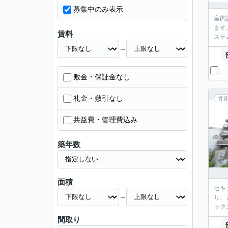
募集中のみ表示
室内
ます
賃料
ステ
～
敷金・保証金なし
礼金・敷引なし
賃貸
共益費・管理費込み
築年数
面積
セキ
～
り、
ック
間取り