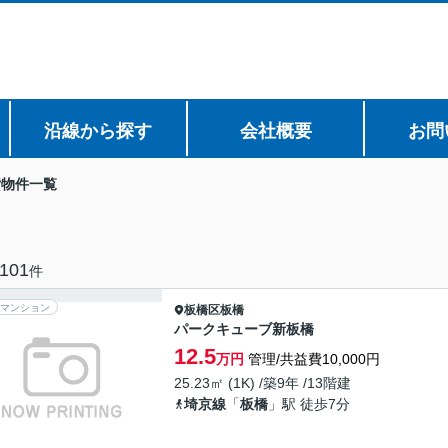
沿線から探す
会社概要
お問
貸物件一覧
101
件
マンション
板橋区
板橋
パークキューブ新板橋
12.5
万円
管理/共益費10,000円
25.23㎡ (1K) /築9年 /13階建
埼京線
「
板橋
」駅 徒歩7分