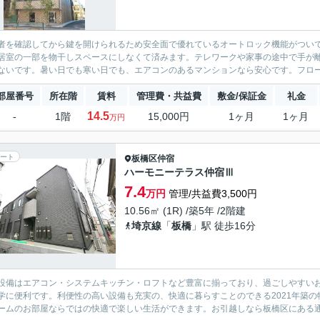
者を確認してから鍵を開けられるため安全面で優れているオートロック機能がつい
居室の一部を物干しスペースにしなくて済みます。テレワークや家事の途中で手が
ないです。暑い日でも寒い日でも、エアコンのあるマンションなら安心です。フロー
部屋番号
所在階
賃料
管理費・共益費
敷金/保証金
礼金
14.5
-
1階
15,000円
1ヶ月
1ヶ月
万円
ート
板橋区
仲宿
ハーモニーテラス仲宿Ⅲ
7.4
万円
管理/共益費3,500円
10.56㎡ (1R) /築5年 /2階建
埼京線
「
板橋
」駅 徒歩16分
設備はエアコン・システムキッチン・ロフトなど豊富に揃っており、過ごしやすい
学に便利です。利便性の高い設備も充実の、快適に暮らすことのできる2021年築の
ームのお部屋ならではの快適で楽しい生活ができます。お引越しなら板橋区にある通勤