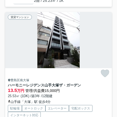
2階 / 25.23㎡ / 1K
賃貸マンション
豊島区南大塚
ハーモニーレジデンス山手大塚ザ・ガーデン
13.5
万円
管理/共益費15,000円
25.53㎡ (1DK) /築3年 /12階建
山手線「大塚」駅 徒歩4分
駐輪場
オートロック
エレベーター
宅配ボックス
インターネット対応