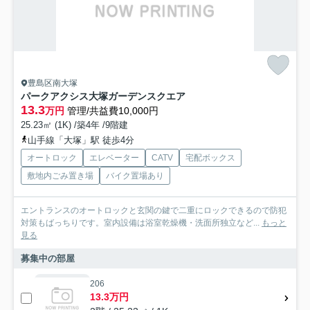
豊島区南大塚
パークアクシス大塚ガーデンスクエア
13.3
万円
管理/共益費10,000円
25.23㎡ (1K) /築4年 /9階建
山手線「大塚」駅 徒歩4分
オートロック
エレベーター
CATV
宅配ボックス
敷地内ごみ置き場
バイク置場あり
エントランスのオートロックと玄関の鍵で二重にロックできるので防犯
対策もばっちりです。室内設備は浴室乾燥機・洗面所独立など...
もっと
見る
募集中の部屋
206
13.3万円