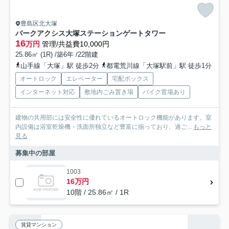
豊島区北大塚
パークアクシス大塚ステーションゲートタワー
16
万円
管理/共益費10,000円
25.86㎡ (1R) /築6年 /22階建
山手線「大塚」駅 徒歩2分
都電荒川線「大塚駅前」駅 徒歩1分
オートロック
エレベーター
宅配ボックス
インターネット対応
敷地内ごみ置き場
バイク置場あり
建物の共用部には安全性に優れているオートロック機能があります。室
内設備は浴室乾燥機・洗面所独立など豊富に揃っており、過ご...
もっと
見る
募集中の部屋
1003
16万円
10階 / 25.86㎡ / 1R
賃貸マンション