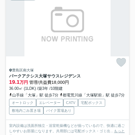
豊島区南大塚
パークアクシス大塚サウスレジデンス
19.1
万円
管理/共益費18,000円
36.00㎡ (1LDK) /築3年 /10階建
山手線「大塚」駅 徒歩7分
都電荒川線「大塚駅前」駅 徒歩7分
オートロック
エレベーター
CATV
宅配ボックス
敷地内ごみ置き場
バイク置場あり
室内設備は洗面所独立・浴室乾燥機などが揃っているので、快適に過ご
しやすいお部屋になります。共用部には宅配ボックス・ゴミ出...
もっと