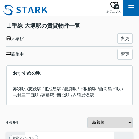
0
お気に入り
山手線 大塚駅の賃貸物件一覧
大塚駅
変更
募集中
変更
おすすめの駅
赤羽駅
/
志茂駅
/
北池袋駅
/
池袋駅
/
下板橋駅
/
西高島平駅
/
志村三丁目駅
/
蓮根駅
/
西台駅
/
赤羽岩淵駅
6
棟
6
件
賃貸マンション