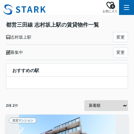
0
お気に入り
都営三田線 志村坂上駅の賃貸物件一覧
志村坂上駅
変更
募集中
変更
おすすめの駅
2
棟
2
件
賃貸マンション