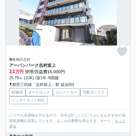
板橋区志村
アーバンパーク志村坂上
11
万円
管理/共益費15,000円
25.79㎡ (1DK) /築1年 /6階建
都営三田線「志村坂上」駅 徒歩8分
駐輪場
オートロック
エレベーター
宅配ボックス
インターネット対応
いつでも洗濯物を干せるので、日中は忙しいという人にもおすすめの浴
室乾燥機を設置しています。もしもの事態を抑止する、オート...
もっと
見る