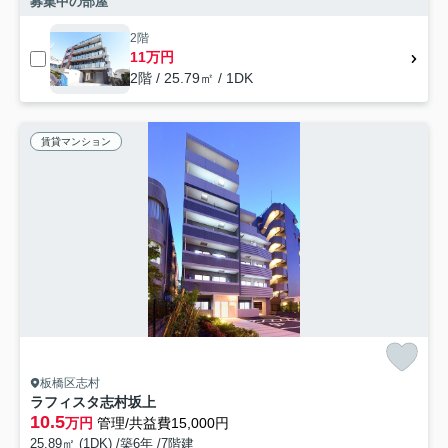
募集中の部屋
2階
11万円
2階 / 25.79㎡ / 1DK
賃貸マンション
板橋区志村
ラフィスタ志村坂上
10.5
万円
管理/共益費15,000円
25.89㎡ (1DK) /築6年 /7階建