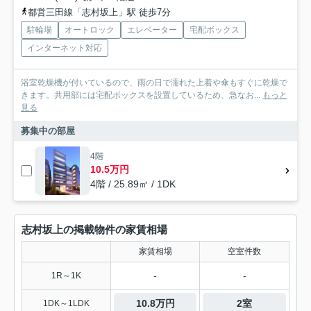
都営三田線「志村坂上」駅 徒歩7分
駐輪場
オートロック
エレベーター
宅配ボックス
インターネット対応
浴室乾燥機が付いているので、雨の日で濡れた上着や傘もすぐに乾燥で
きます。共用部には宅配ボックスを設置しているため、急なお...
もっと
見る
募集中の部屋
4階
10.5万円
4階 / 25.89㎡ / 1DK
志村坂上の掲載物件の家賃相場
家賃相場
空室件数
-
-
1R～1K
10.8万円
2室
1DK～1LDK