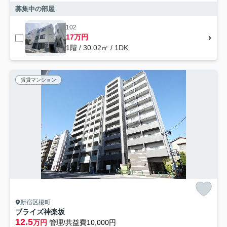
募集中の部屋
102
17万円
1階 / 30.02㎡ / 1DK
賃貸マンション
新宿区榎町
ブライズ神楽坂
12.5
万円
管理/共益費10,000円