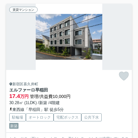
賃貸マンション
新宿区喜久井町
エルファーロ早稲田
17.4
万円
管理/共益費10,000円
30.28㎡ (1LDK) /新築 /4階建
東西線「早稲田」駅 徒歩5分
駐輪場
オートロック
宅配ボックス
公共下水
新築