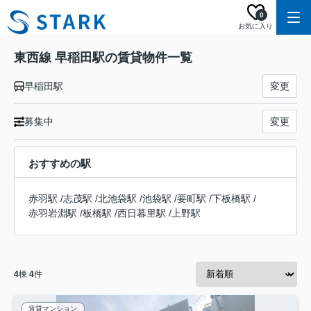
0
お気に入り
東西線 早稲田駅の賃貸物件一覧
早稲田駅
変更
募集中
変更
おすすめの駅
赤羽駅
/
志茂駅
/
北池袋駅
/
池袋駅
/
要町駅
/
下板橋駅
/
赤羽岩淵駅
/
板橋駅
/
西日暮里駅
/
上野駅
4
棟
4
件
賃貸マンション