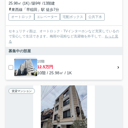
25.98㎡ (1K) /築9年 /13階建
東西線「早稲田」駅 徒歩7分
オートロック
エレベーター
宅配ボックス
公共下水
セキュリティ面は、オートロック・TVインターホンなど充実しているの
で安心して生活できます。梅雨や花粉など洗濯物を外干しで...
もっと見
る
募集中の部屋
10階
12.5万円
10階 / 25.98㎡ / 1K
賃貸マンション