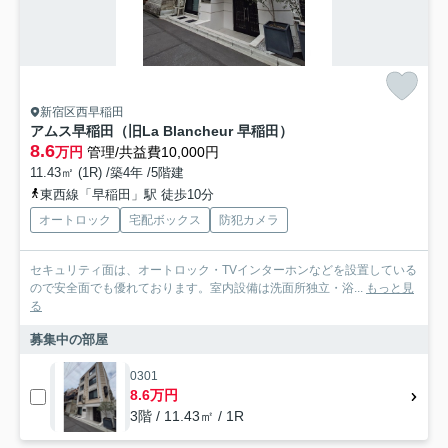
新宿区西早稲田
アムス早稲田（旧La Blancheur 早稲田）
8.6
万円
管理/共益費10,000円
11.43㎡ (1R) /築4年 /5階建
東西線「早稲田」駅 徒歩10分
オートロック
宅配ボックス
防犯カメラ
セキュリティ面は、オートロック・TVインターホンなどを設置している
ので安全面でも優れております。室内設備は洗面所独立・浴...
もっと見
る
募集中の部屋
0301
8.6万円
3階 / 11.43㎡ / 1R