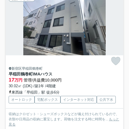
新宿区早稲田鶴巻町
早稲田鶴巻町IMAハウス
17
万円
管理/共益費10,000円
30.02㎡ (1DK) /築1年 /4階建
東西線「早稲田」駅 徒歩6分
オートロック
宅配ボックス
インターネット対応
公共下水
収納はクロゼット・シューズボックスなどが備え付けられているので、
衣類や日用品の収納に重宝します。荷物を注文する時に時間を...
もっと
見る