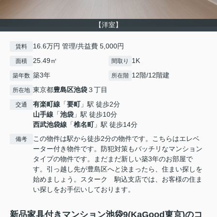
【洋室】
16.6万円 管理/共益費 5,000円
賃料
25.49㎡
1K
面積
間取り
築3年
12階/12階建
築年数
所在階
東京都
豊島区
池袋
３丁目
所在地
有楽町線
「
要町
」駅 徒歩2分
交通
山手線
「
池袋
」駅 徒歩10分
西武池袋線
「
椎名町
」駅 徒歩14分
この物件は駅から徒歩2分の物件です。こちらはエレベ
備考
ーター付き物件です。防犯対策もバッチリなマンション
タイプの物件です。まだまだ新しい築3年のお部屋で
す。引っ越し先が豊島区へと決まったら、住まい探しを
始めましょう。スターク 駒込支店では、お客様の住ま
い探しをお手伝いしております。
新品家具付きマンション池袋9(KaGood東京)のコ