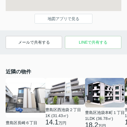
地図アプリで見る
メールで共有する
LINEで共有する
近隣の物件
豊島区西池袋２丁目
豊島区池袋本町１丁目
1K (31.43㎡)
1
1LDK (36.78㎡)
14.1
豊島区長崎６丁目
万円
18.2
万円