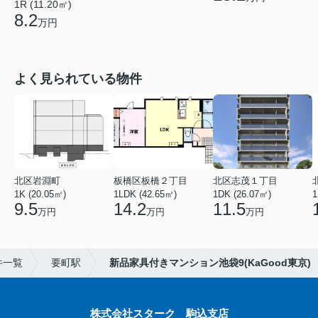
1R (11.20㎡)
8.2
万円
よく見られている物件
北区岩淵町
板橋区板橋２丁目
北区志茂１丁目
1K (20.05㎡)
1LDK (42.65㎡)
1DK (26.07㎡)
1
9.5
14.2
11.5
万円
万円
万円
件一覧
要町駅
新品家具付きマンション池袋9(KaGood東京)
株式会社スターク 駒込支店