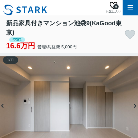
0
お気に入り
新品家具付きマンション池袋9(KaGood東
京)
空室1
16.6万円
管理/共益費 5,000円
1
/
11