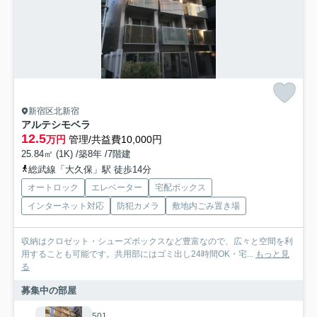
新宿区北新宿
アルテシモベラ
12.5
万円
管理/共益費10,000円
25.84㎡ (1K) /築8年 /7階建
総武線「大久保」駅 徒歩14分
オートロック
エレベーター
宅配ボックス
インターネット対応
防犯カメラ
敷地内ごみ置き場
収納はクロゼット・シューズボックスなど豊富なので、広々と空間を利
用することも可能です。共用部にはゴミ出し24時間OK・宅...
もっと見
る
募集中の部屋
501