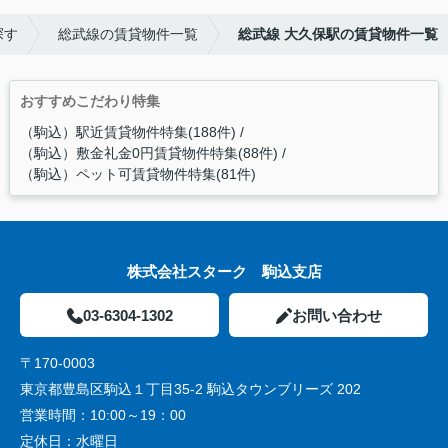
探す
総武線の賃貸物件一覧
総武線 大久保駅の賃貸物件一覧
おすすめこだわり特集
（駒込）駅近賃貸物件特集(188件)
（駒込）敷金礼金0円賃貸物件特集(88件)
（駒込）ペット可賃貸物件特集(81件)
株式会社スターク 駒込支店
03-6304-1302
お問い合わせ
〒170-0003
東京都豊島区駒込１丁目35-2 駒込タウンブリーズ 202
営業時間：
10:00～19：00
定休日：
水曜日