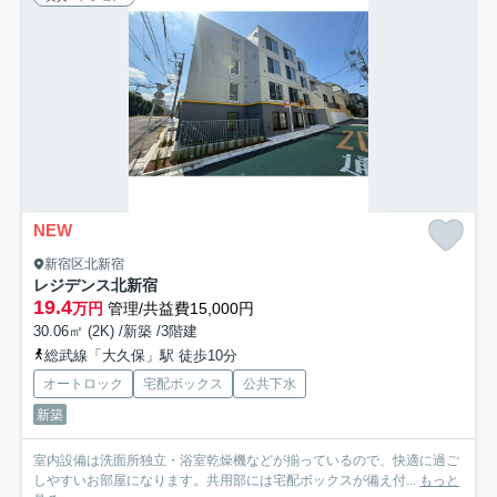
NEW
新宿区北新宿
レジデンス北新宿
19.4
万円
管理/共益費15,000円
30.06㎡ (2K) /新築 /3階建
総武線「大久保」駅 徒歩10分
オートロック
宅配ボックス
公共下水
新築
室内設備は洗面所独立・浴室乾燥機などが揃っているので、快適に過ご
しやすいお部屋になります。共用部には宅配ボックスが備え付...
もっと