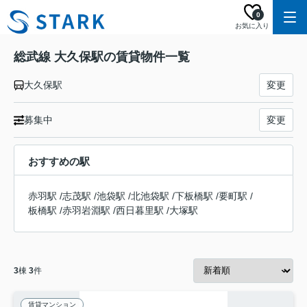
0
お気に入り
総武線 大久保駅の賃貸物件一覧
大久保駅
変更
募集中
変更
おすすめの駅
赤羽駅
/
志茂駅
/
池袋駅
/
北池袋駅
/
下板橋駅
/
要町駅
/
板橋駅
/
赤羽岩淵駅
/
西日暮里駅
/
大塚駅
3
棟
3
件
賃貸マンション