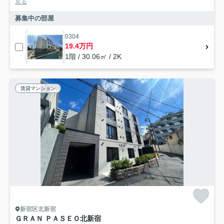
見る
募集中の部屋
0304
19.4万円
1階 / 30.06㎡ / 2K
賃貸マンション
新宿区北新宿
ＧＲＡＮ ＰＡＳＥＯ北新宿