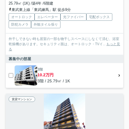
25.79㎡ (1K) /築4年 /6階建
東武東上線「東武練馬」駅 徒歩9分
オートロック
エレベーター
光ファイバー
宅配ボックス
防犯カメラ
外観タイル張り
外干しできない時も居室の一部を物干しスペースにしなくて済む、浴室
乾燥機があります。セキュリティ面は、オートロック・TVイ...
もっと見
る
募集中の部屋
3階
10.2万円
3階 / 25.79㎡ / 1K
賃貸マンション