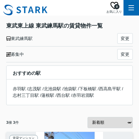
0
お気に入り
東武東上線 東武練馬駅の賃貸物件一覧
東武練馬駅
変更
募集中
変更
おすすめの駅
赤羽駅
/
志茂駅
/
北池袋駅
/
池袋駅
/
下板橋駅
/
西高島平駅
/
志村三丁目駅
/
蓮根駅
/
西台駅
/
赤羽岩淵駅
3
棟
3
件
賃貸マンション