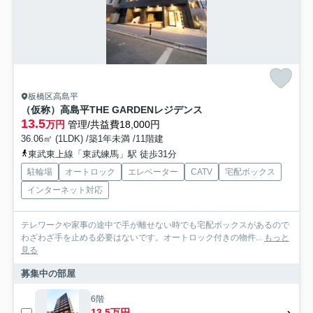
板橋区高島平
（仮称）高島平THE GARDENレジデンス
13.5
万円
管理/共益費18,000円
36.06㎡ (1LDK) /築1年未満 /11階建
東武東上線「東武練馬」駅 徒歩31分
駐輪場
オートロック
エレベーター
CATV
宅配ボックス
インターネット対応
テレワークや家事の途中で手が離せない時でも宅配ボックスがあるので
わざわざ手を止める必要はないです。オートロック付きの物件...
もっと
見る
募集中の部屋
6階
13.5万円