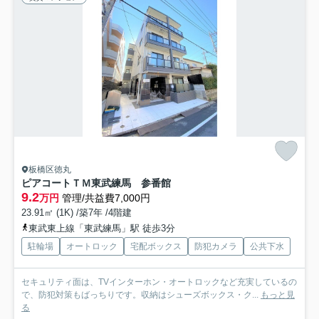
板橋区徳丸
ピアコートＴＭ東武練馬 参番館
9.2
万円
管理/共益費7,000円
23.91㎡ (1K) /築7年 /4階建
東武東上線「東武練馬」駅 徒歩3分
駐輪場
オートロック
宅配ボックス
防犯カメラ
公共下水
セキュリティ面は、TVインターホン・オートロックなど充実しているの
で、防犯対策もばっちりです。収納はシューズボックス・ク...
もっと見
る