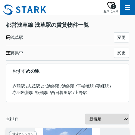
0
お気に入り
都営浅草線 浅草駅の賃貸物件一覧
浅草駅
変更
募集中
変更
おすすめの駅
赤羽駅
/
志茂駅
/
北池袋駅
/
池袋駅
/
下板橋駅
/
要町駅
/
赤羽岩淵駅
/
板橋駅
/
西日暮里駅
/
上野駅
1
棟
1
件
賃貸マンション