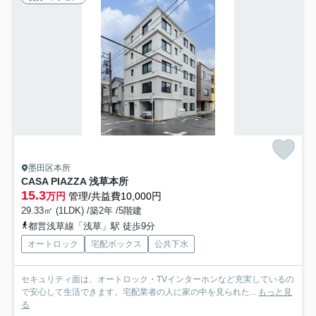
墨田区本所
CASA PIAZZA 浅草本所
15.3
万円
管理/共益費10,000円
29.33㎡ (1LDK) /築2年 /5階建
都営浅草線「浅草」駅 徒歩9分
オートロック
宅配ボックス
公共下水
セキュリティ面は、オートロック・TVインターホンなど充実しているの
で安心して生活できます。宅配業者の人に家の中を見られた...
もっと見
る