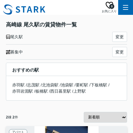
0
お気に入り
高崎線 尾久駅の賃貸物件一覧
尾久駅
変更
募集中
変更
おすすめの駅
赤羽駅
/
志茂駅
/
北池袋駅
/
池袋駅
/
要町駅
/
下板橋駅
/
赤羽岩淵駅
/
板橋駅
/
西日暮里駅
/
上野駅
2
棟
2
件
アパート