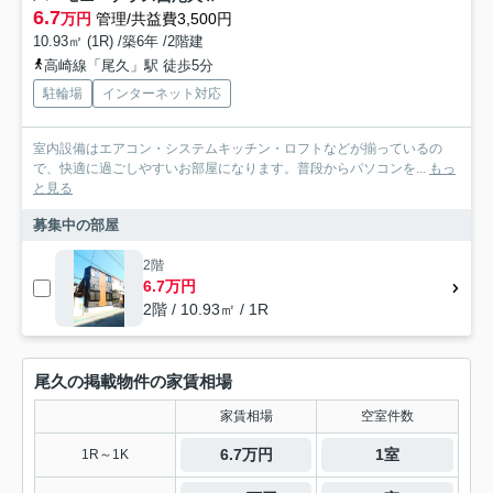
6.7
万円
管理/共益費3,500円
10.93㎡ (1R) /築6年 /2階建
高崎線「尾久」駅 徒歩5分
駐輪場
インターネット対応
室内設備はエアコン・システムキッチン・ロフトなどが揃っているの
で、快適に過ごしやすいお部屋になります。普段からパソコンを...
もっ
と見る
募集中の部屋
2階
6.7万円
2階 / 10.93㎡ / 1R
尾久の掲載物件の家賃相場
家賃相場
空室件数
6.7万円
1室
1R～1K