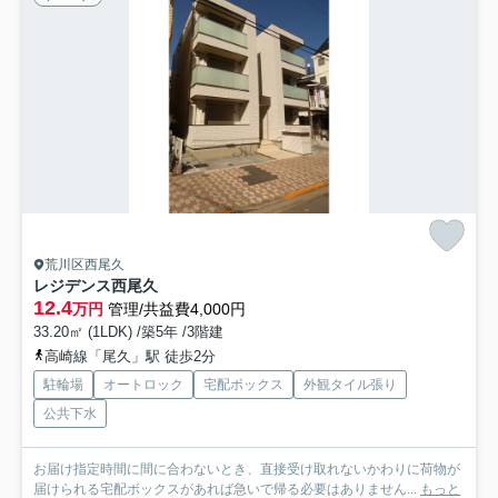
荒川区西尾久
レジデンス西尾久
12.4
万円
管理/共益費4,000円
33.20㎡ (1LDK) /築5年 /3階建
高崎線「尾久」駅 徒歩2分
駐輪場
オートロック
宅配ボックス
外観タイル張り
公共下水
お届け指定時間に間に合わないとき、直接受け取れないかわりに荷物が
届けられる宅配ボックスがあれば急いで帰る必要はありません...
もっと