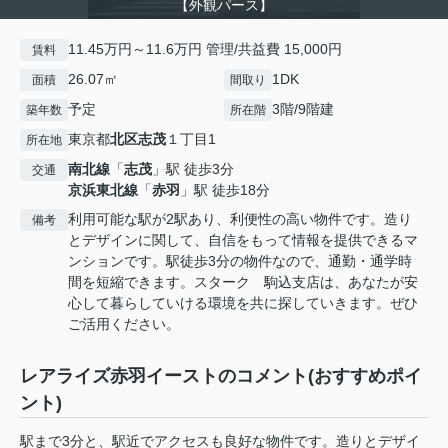
【外観パース】
11.45万円～11.6万円 管理/共益費 15,000円
賃料
26.07㎡
1DK
面積
間取り
予定
3階/9階建
築年数
所在階
東京都
北区
志茂
１丁目1
所在地
南北線
「
志茂
」駅 徒歩3分
交通
京浜東北線
「
赤羽
」駅 徒歩18分
利用可能な駅が2駅あり、利便性の高い物件です。造り
備考
とデザインに関して、自信をもって情報を提供できるマ
ンションです。駅徒歩3分の物件なので、通勤・通学時
間を短縮できます。スターク 駒込支店は、あなたが安
心して暮らしていける環境を共に探していきます。ぜひ
ご活用ください。
レアライズ赤羽イーストのコメント(おすすめポイ
ント)
駅まで3分と、駅近でアクセスも良好な物件です。造りとデザイ