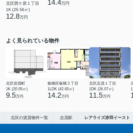
14.4
北区西ケ原１丁目
万円
1K (25.56㎡)
12.8
万円
よく見られている物件
北区岩淵町
板橋区板橋２丁目
北区志茂１丁目
1K (20.05㎡)
1LDK (42.65㎡)
1DK (26.07㎡)
1
9.5
14.2
11.5
万円
万円
万円
北区の賃貸物件一覧
志茂駅
レアライズ赤羽イースト