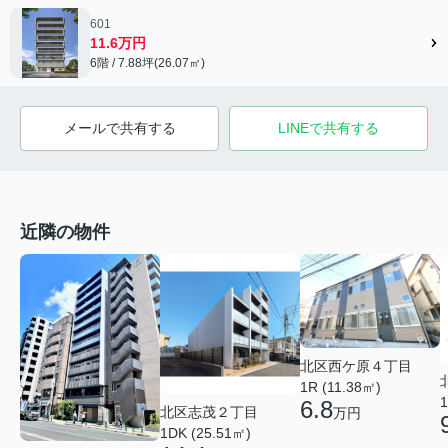
601
11.6万円
6階 / 7.88坪(26.07㎡)
メールで共有する
LINEで共有する
近隣の物件
北区西ケ原４丁目
1R (11.38㎡)
1
6.8
北区志茂２丁目
万円
1DK (25.51㎡)