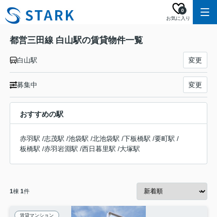
0
お気に入り
都営三田線 白山駅の賃貸物件一覧
白山駅
変更
募集中
変更
おすすめの駅
赤羽駅
/
志茂駅
/
池袋駅
/
北池袋駅
/
下板橋駅
/
要町駅
/
板橋駅
/
赤羽岩淵駅
/
西日暮里駅
/
大塚駅
1
棟
1
件
賃貸マンション