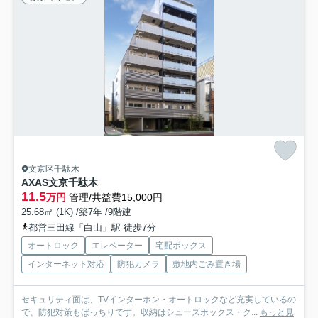
文京区千駄木
AXAS文京千駄木
11.5
万円
管理/共益費15,000円
25.68㎡ (1K) /築7年 /9階建
都営三田線「白山」駅 徒歩7分
オートロック
エレベーター
宅配ボックス
インターネット対応
防犯カメラ
敷地内ごみ置き場
セキュリティ面は、TVインターホン・オートロックなど充実しているの
で、防犯対策もばっちりです。収納はシューズボックス・ク...
もっと見