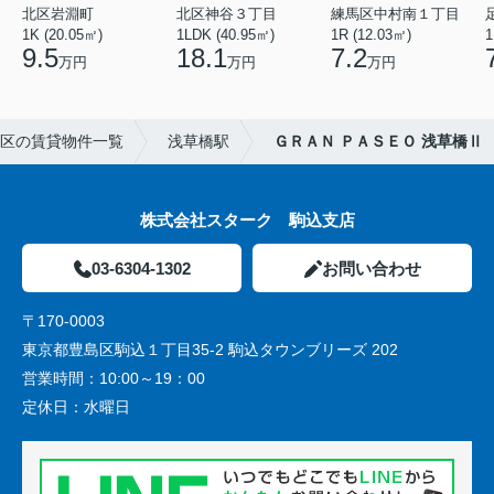
北区岩淵町
北区神谷３丁目
練馬区中村南１丁目
1K (20.05㎡)
1LDK (40.95㎡)
1R (12.03㎡)
1
9.5
18.1
7.2
万円
万円
万円
区の賃貸物件一覧
浅草橋駅
ＧＲＡＮ ＰＡＳＥＯ 浅草橋Ⅱ
株式会社スターク 駒込支店
03-6304-1302
お問い合わせ
〒170-0003
東京都豊島区駒込１丁目35-2 駒込タウンブリーズ 202
営業時間：
10:00～19：00
定休日：
水曜日