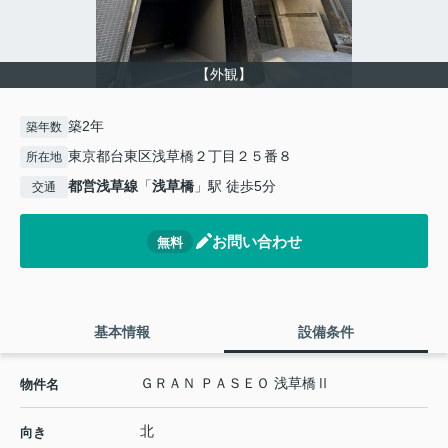
【外観】
築2年
築年数
東京都台東区浅草橋２丁目２５番８
所在地
都営浅草線
「
浅草橋
」駅 徒歩5分
交通
お問い合わせ
無料
基本情報
設備条件
ＧＲＡＮ ＰＡＳＥＯ 浅草橋Ⅱ
物件名
北
向き