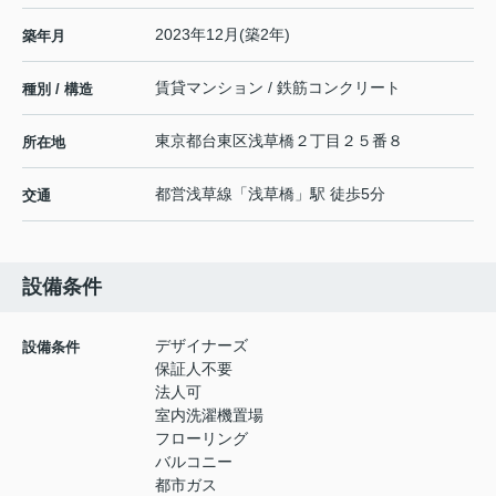
2023年12月(築2年)
築年月
賃貸マンション / 鉄筋コンクリート
種別 / 構造
東京都
台東区
浅草橋
２丁目２５番８
所在地
都営浅草線
「
浅草橋
」駅 徒歩5分
交通
設備条件
デザイナーズ
設備条件
保証人不要
法人可
室内洗濯機置場
フローリング
バルコニー
都市ガス