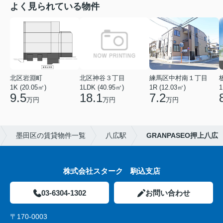
よく見られている物件
北区岩淵町
北区神谷３丁目
練馬区中村南１丁目
1K (20.05㎡)
1LDK (40.95㎡)
1R (12.03㎡)
1
9.5
18.1
7.2
万円
万円
万円
墨田区の賃貸物件一覧
八広駅
GRANPASEO押上八広
株式会社スターク 駒込支店
03-6304-1302
お問い合わせ
〒170-0003