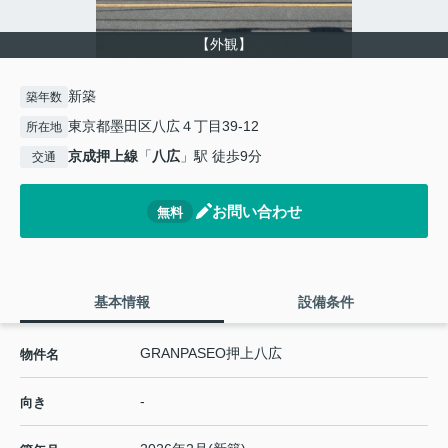
【外観】
新築
築年数
東京都墨田区八広４丁目39-12
所在地
京成押上線
「
八広
」駅 徒歩9分
交通
お問い合わせ
無料
基本情報
設備条件
GRANPASEO押上八広
物件名
-
向き