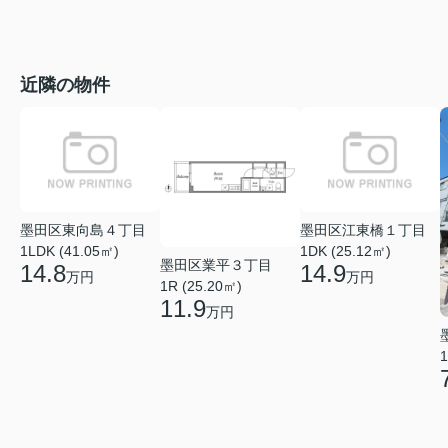
近隣の物件
墨田区東向島４丁目
墨田区江東橋１丁目
1LDK (41.05㎡)
1DK (25.12㎡)
墨田区業平３丁目
14.8
14.9
万円
万円
1R (25.20㎡)
11.9
万円
1