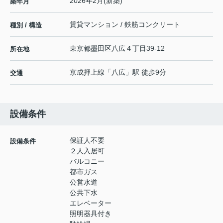
2026年2月(新築)
築年月
賃貸マンション / 鉄筋コンクリート
種別 / 構造
東京都
墨田区
八広
４丁目39-12
所在地
京成押上線
「
八広
」駅 徒歩9分
交通
設備条件
保証人不要
設備条件
２人入居可
バルコニー
都市ガス
公営水道
公共下水
エレベーター
照明器具付き