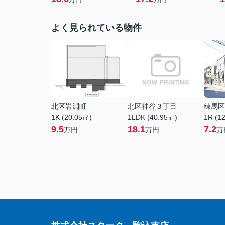
よく見られている物件
北区岩淵町
北区神谷３丁目
練馬区
1K (20.05㎡)
1LDK (40.95㎡)
1R (1
9.5
18.1
7.2
万円
万円
万