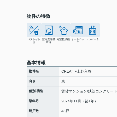
物件の特徴
バストイレ
室内洗濯機
浴室乾燥機
オートロッ
エレベータ
別
置場
ク
ー
基本情報
物件名
CREATIF上野入谷
向き
東
種別/構造
賃貸マンション/鉄筋コンクリー
築年月
2024年11月（築1年）
総戸数
48戸