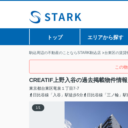
トップ
エリアから探す
駒込周辺の不動産のことならSTARK駒込店
台東区の賃貸
この物
CREATIF上野入谷の過去掲載物件情報
東京都
台東区
竜泉
１丁目7-7
日比谷線「入谷」駅徒歩5分
日比谷線「三ノ輪」駅
1
/
1