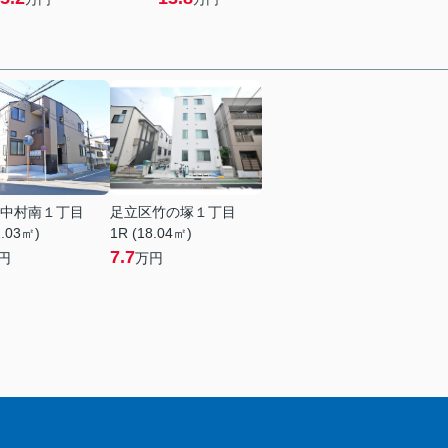
中村南１丁目
足立区竹の塚１丁目
2.03㎡)
1R (18.04㎡)
7.7
円
万円