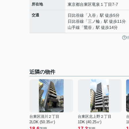
所在地
東京都
台東区
竜泉
１丁目7-7
交通
日比谷線
「
入谷
」駅 徒歩5分
日比谷線
「
三ノ輪
」駅 徒歩11分
山手線
「
鶯谷
」駅 徒歩14分
近隣の物件
台東区清川２丁目
台東区北上野２丁目
2LDK (50.35㎡)
1DK (40.25㎡)
1
18.6
17.2
1
万円
万円