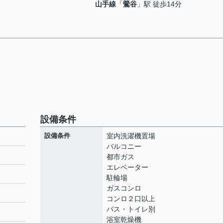
山手線
「
鶯谷
」駅 徒歩14分
設備条件
設備条件
室内洗濯機置場
バルコニー
都市ガス
エレベーター
ト
駐輪場
ガスコンロ
コンロ２口以上
バス・トイレ別
浴室乾燥機