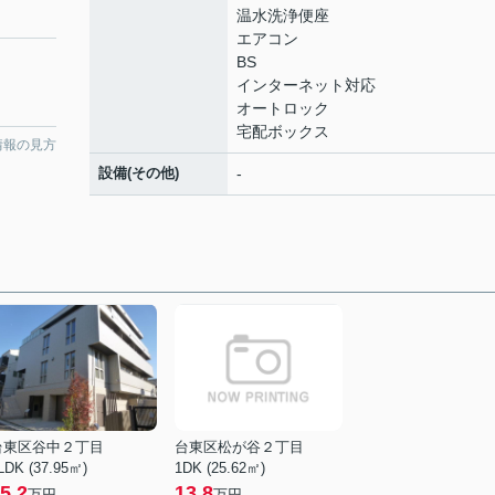
温水洗浄便座
エアコン
BS
インターネット対応
オートロック
宅配ボックス
情報の見方
設備(その他)
-
台東区谷中２丁目
台東区松が谷２丁目
LDK (37.95㎡)
1DK (25.62㎡)
5.2
13.8
万円
万円