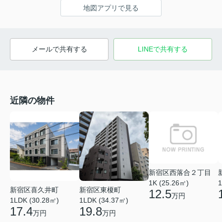
地図アプリで見る
メールで共有する
LINEで共有する
近隣の物件
新宿区西落合２丁目
1K (25.26㎡)
1
新宿区喜久井町
新宿区東榎町
12.5
万円
1LDK (30.28㎡)
1LDK (34.37㎡)
17.4
19.8
万円
万円