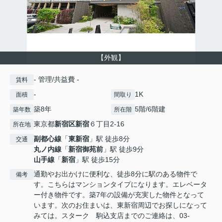
【外観】
- 管理/共益費 -
賃料
-
1K
面積
間取り
築8年
5階/6階建
築年数
所在階
東京都
新宿区
新宿
６丁目2-16
所在地
副都心線
「
東新宿
」駅 徒歩8分
交通
丸ノ内線
「
新宿御苑前
」駅 徒歩9分
山手線
「
新宿
」駅 徒歩15分
通勤やお出かけに便利な、徒歩8分に駅のある物件で
備考
す。こちらはマンションタイプになります。エレベータ
ー付き物件です。築7年の設備が充実した物件となって
います。次のお住まいは、東新宿周辺でお探しになって
みては。スターク 駒込支店までのご連絡は、03-