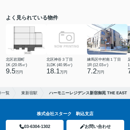
よく見られている物件
北区岩淵町
北区神谷３丁目
練馬区中村南１丁目
1K (20.05㎡)
1LDK (40.95㎡)
1R (12.03㎡)
1
9.5
18.1
7.2
万円
万円
万円
件一覧
東新宿駅
ハーモニーレジデンス新宿御苑 THE EAST
株式会社スターク 駒込支店
03-6304-1302
お問い合わせ