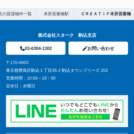
区の賃貸物件一覧
本所吾妻橋駅
ＣＲＥＡＴＩＦ本所吾妻橋
株式会社スターク 駒込支店
03-6304-1302
お問い合わせ
〒170-0003
東京都豊島区駒込１丁目35-2 駒込タウンブリーズ 202
営業時間：
10:00～19：00
定休日：
水曜日