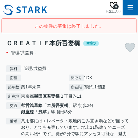
0
お気に入り
この物件の募集は終了しました。
ＣＲＥＡＴＩＦ本所吾妻橋
空室0
-
管理/共益費 -
- 管理/共益費 -
賃料
-
1DK
面積
間取り
築1年未満
3階/11階建
築年数
所在階
東京都
墨田区
吾妻橋
２丁目7-11
所在地
都営浅草線
「
本所吾妻橋
」駅 徒歩2分
交通
銀座線
「
浅草
」駅 徒歩8分
共用部にはエレベータ・敷地内ごみ置き場などが揃って
備考
おり、とても充実しています。地上11階建てでニーズ
の高い物件です。徒歩2分で駅にアクセス可能な、魅力