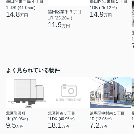
墨田区東向島４丁目
墨田区江東橋１丁目
1LDK (41.05㎡)
1DK (25.12㎡)
墨田区業平３丁目
14.8
14.9
万円
万円
1R (25.20㎡)
11.9
万円
1
よく見られている物件
北区岩淵町
北区神谷３丁目
練馬区中村南１丁目
1K (20.05㎡)
1LDK (40.95㎡)
1R (12.03㎡)
1
9.5
18.1
7.2
万円
万円
万円